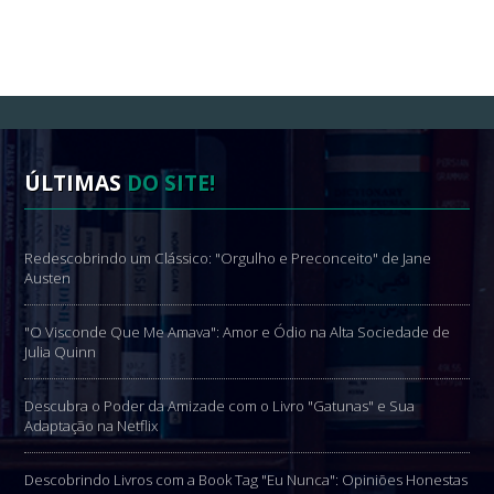
ÚLTIMAS
DO SITE!
Redescobrindo um Clássico: "Orgulho e Preconceito" de Jane
Austen
"O Visconde Que Me Amava": Amor e Ódio na Alta Sociedade de
Julia Quinn
Descubra o Poder da Amizade com o Livro "Gatunas" e Sua
Adaptação na Netflix
Descobrindo Livros com a Book Tag "Eu Nunca": Opiniões Honestas