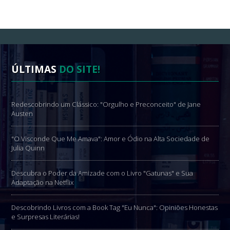
ÚLTIMAS
DO SITE!
Redescobrindo um Clássico: "Orgulho e Preconceito" de Jane
Austen
"O Visconde Que Me Amava": Amor e Ódio na Alta Sociedade de
Julia Quinn
Descubra o Poder da Amizade com o Livro "Gatunas" e Sua
Adaptação na Netflix
Descobrindo Livros com a Book Tag "Eu Nunca": Opiniões Honestas
e Surpresas Literárias!