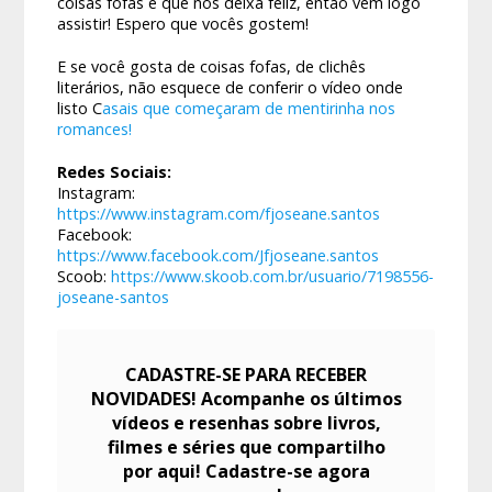
coisas fofas e que nos deixa feliz, então vem logo
assistir! Espero que vocês gostem!
E se você gosta de coisas fofas, de clichês
literários, não esquece de conferir o vídeo onde
listo C
asais que começaram de mentirinha nos
romances!
Redes Sociais:
Instagram:
https://www.instagram.com/fjoseane.santos
Facebook:
https://www.facebook.com/Jfjoseane.santos
Scoob:
https://www.skoob.com.br/usuario/7198556-
joseane-santos
CADASTRE-SE PARA RECEBER
NOVIDADES! Acompanhe os últimos
vídeos e resenhas sobre livros,
filmes e séries que compartilho
por aqui! Cadastre-se agora