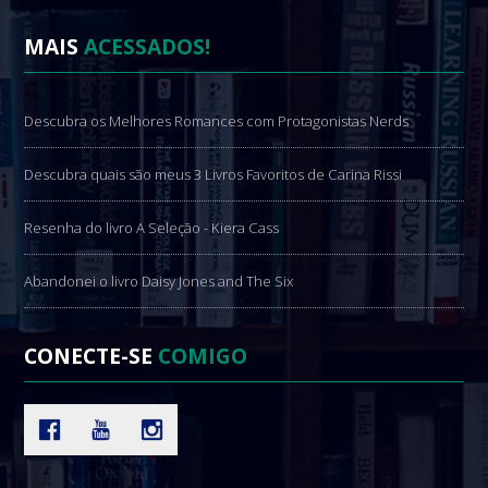
MAIS
ACESSADOS!
Descubra os Melhores Romances com Protagonistas Nerds
Descubra quais são meus 3 Livros Favoritos de Carina Rissi
Resenha do livro A Seleção - Kiera Cass
Abandonei o livro Daisy Jones and The Six
CONECTE-SE
COMIGO