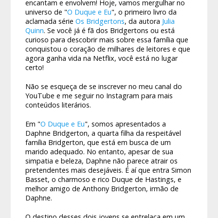
encantam e envolvem! Hoje, vamos mergulhar no
universo de "
O Duque e Eu
", o primeiro livro da
aclamada série
Os Bridgertons
, da autora
Julia
Quinn
. Se você já é fã dos Bridgertons ou está
curioso para descobrir mais sobre essa família que
conquistou o coração de milhares de leitores e que
agora ganha vida na Netflix, você está no lugar
certo!
Não se esqueça de se inscrever no meu canal do
YouTube e me seguir no Instagram para mais
conteúdos literários.
Em "
O Duque e Eu
", somos apresentados a
Daphne Bridgerton, a quarta filha da respeitável
família Bridgerton, que está em busca de um
marido adequado. No entanto, apesar de sua
simpatia e beleza, Daphne não parece atrair os
pretendentes mais desejáveis. É aí que entra Simon
Basset, o charmoso e rico Duque de Hastings, e
melhor amigo de Anthony Bridgerton, irmão de
Daphne.
O destino desses dois jovens se entrelaça em um