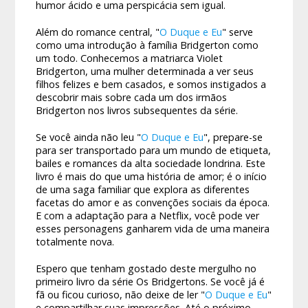
humor ácido e uma perspicácia sem igual.
Além do romance central, "
O Duque e Eu
" serve
como uma introdução à família Bridgerton como
um todo. Conhecemos a matriarca Violet
Bridgerton, uma mulher determinada a ver seus
filhos felizes e bem casados, e somos instigados a
descobrir mais sobre cada um dos irmãos
Bridgerton nos livros subsequentes da série.
Se você ainda não leu "
O Duque e Eu
", prepare-se
para ser transportado para um mundo de etiqueta,
bailes e romances da alta sociedade londrina. Este
livro é mais do que uma história de amor; é o início
de uma saga familiar que explora as diferentes
facetas do amor e as convenções sociais da época.
E com a adaptação para a Netflix, você pode ver
esses personagens ganharem vida de uma maneira
totalmente nova.
Espero que tenham gostado deste mergulho no
primeiro livro da série Os Bridgertons. Se você já é
fã ou ficou curioso, não deixe de ler "
O Duque e Eu
"
e compartilhar suas impressões. Até o próximo