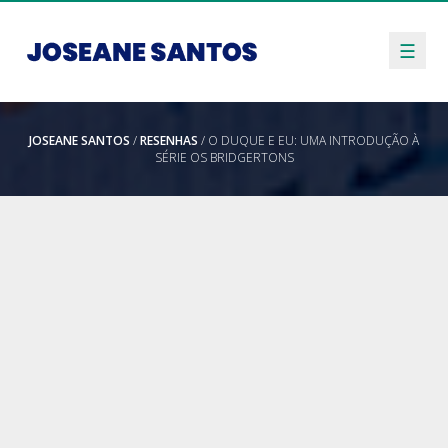
☰
JOSEANE SANTOS
/
RESENHAS
/ O DUQUE E EU: UMA INTRODUÇÃO À
SÉRIE OS BRIDGERTONS