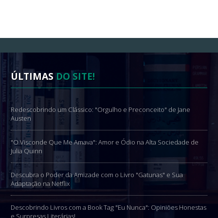
ÚLTIMAS
DO SITE!
Redescobrindo um Clássico: "Orgulho e Preconceito" de Jane
Austen
"O Visconde Que Me Amava": Amor e Ódio na Alta Sociedade de
Julia Quinn
Descubra o Poder da Amizade com o Livro "Gatunas" e Sua
Adaptação na Netflix
Descobrindo Livros com a Book Tag "Eu Nunca": Opiniões Honestas
e Surpresas Literárias!