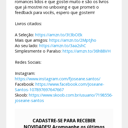
romances lidos e que gostei muito e são os livros
que já mostrei no unboxing e que prometi o
feedback para vocês, espero que gostem!
Livros citados:
A Seleção:
https://amzn.to/3t3bOEk​
Mais que amigos:
https://amzn.to/2Mptjho
Ao seu lado:
https://amzn.to/3aa2shC​
Simplesmente o Paraíso:
https://amzn.to/36h88VH
Redes Sociais:
Instagram:
https://www.instagram.com/fjoseane.santos/
Facebook:
https://www.facebook.com/Joseane-
Santos-107897697647667
Skoob:
https://www.skoob.com.br/usuario/7198556-
joseane-santos
CADASTRE-SE PARA RECEBER
NOVIDADES! Acompanhe os últimos