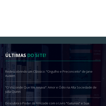
ÚLTIMAS
DO SITE!
Redescobrindo um Clássico: "Orgulho e Preconceito" de Jane
Austen
"O Visconde Que Me Amava": Amor e Ódio na Alta Sociedade de
Julia Quinn
Descubra o Poder da Amizade com o Livro "Gatunas" e Sua