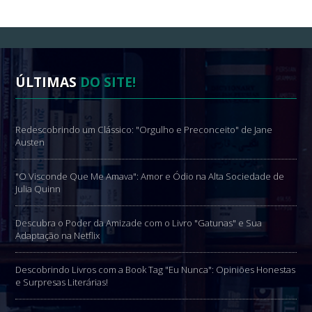
ÚLTIMAS
DO SITE!
Redescobrindo um Clássico: "Orgulho e Preconceito" de Jane
Austen
"O Visconde Que Me Amava": Amor e Ódio na Alta Sociedade de
Julia Quinn
Descubra o Poder da Amizade com o Livro "Gatunas" e Sua
Adaptação na Netflix
Descobrindo Livros com a Book Tag "Eu Nunca": Opiniões Honestas
e Surpresas Literárias!